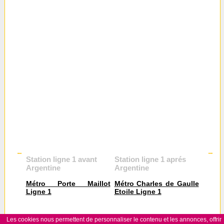
Station ligne 1 avant
Station ligne 1 aprés
Argentine
Argentine
Métro Porte Maillot
Métro Charles de Gaulle
Ligne 1
Etoile Ligne 1
Les cookies nous permettent de personnaliser le contenu et les annonces, offrir