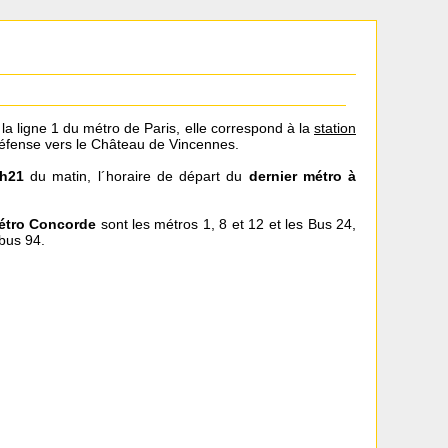
la ligne 1 du métro de Paris, elle correspond à la
station
éfense vers le Château de Vincennes.
h21
du matin, l´horaire de départ du
dernier métro à
métro Concorde
sont les métros 1, 8 et 12 et les Bus 24,
 bus 94.