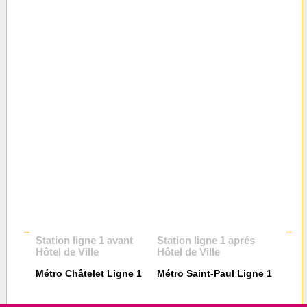
Station ligne 1 avant
Station ligne 1 aprés
Hôtel de Ville
Hôtel de Ville
Métro Châtelet Ligne 1
Métro Saint-Paul Ligne 1